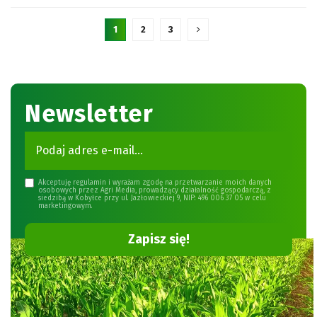
1
2
3
Newsletter
Akceptuję regulamin i wyrażam zgodę na przetwarzanie moich danych
osobowych przez Agri Media, prowadzący działalność gospodarczą, z
siedzibą w Kobyłce przy ul. Jazłowieckiej 9, NIP: 496 006 37 05 w celu
marketingowym.
Zapisz się!