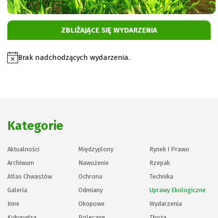
To
pole
ZBLIŻAJĄCE SIĘ WYDARZENIA
powinno
zostać
Brak nadchodzących wydarzenia.
puste
Powiadomienie
Kategorie
Aktualności
Międzyplony
Rynek I Prawo
Archiwum
Nawożenie
Rzepak
Atlas Chwastów
Ochrona
Technika
Galeria
Odmiany
Uprawy Ekologiczne
Inne
Okopowe
Wydarzenia
Kukurydza
Polecane
Zboża